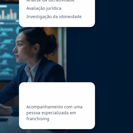
Avaliação jurídica
Investigação da idoneidade
Acompanhamento com uma
pessoa especializada em
franchising