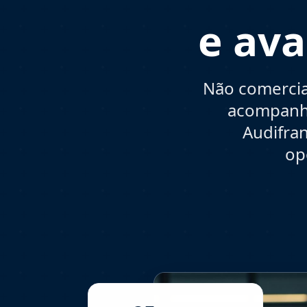
e ava
Não comercia
acompanha
Audifran
op