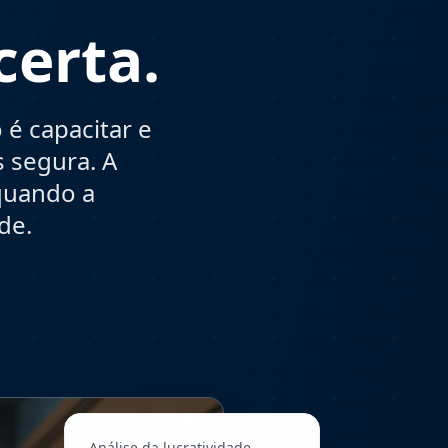
certa.
é capacitar e
 segura. A
 quando a
de.
Análise da lucratividade