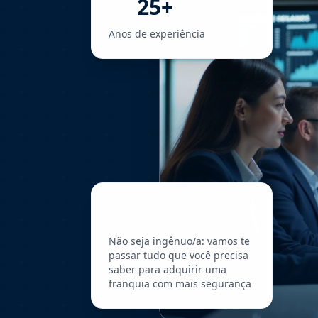
25+
Anos de experiência
Não seja ingênuo/a: vamos te
passar tudo que você precisa
saber para adquirir uma
franquia com mais segurança